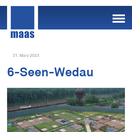
Skip
to
content
31. März 2023
6-Seen-Wedau