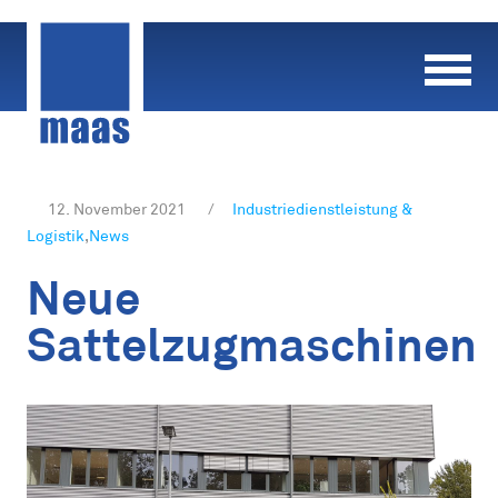
Skip
to
content
12. November 2021
/
Industriedienstleistung &
Logistik
,
News
Neue
Sattelzugmaschinen